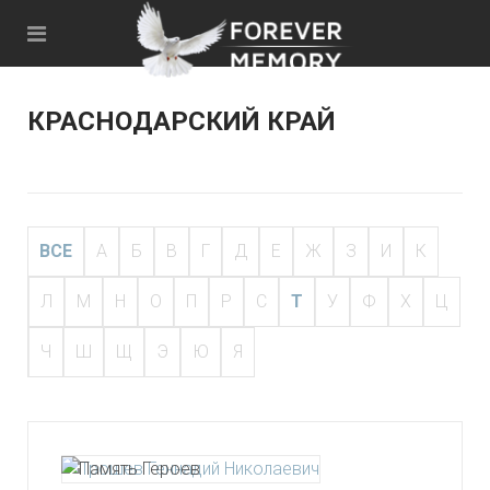
КРАСНОДАРСКИЙ КРАЙ
ВСЕ
А
Б
В
Г
Д
Е
Ж
З
И
К
Л
М
Н
О
П
Р
С
Т
У
Ф
Х
Ц
Ч
Ш
Щ
Э
Ю
Я